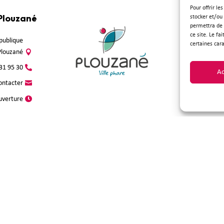
Pour offrir le
 Plouzané
Suivez-
stocker et/ou
permettra de 
ce site. Le fa
épublique
certaines cara
Plouzané
31 95 30
Ac
ontacter
uverture
du site
●
Mentions légales
●
Politique de confidentialité
●
Accessibilité
●
Ex
site est protégé par reCAPTCHA.
Conditions d’utilisation
–
Politique de confidentialité
de Goo