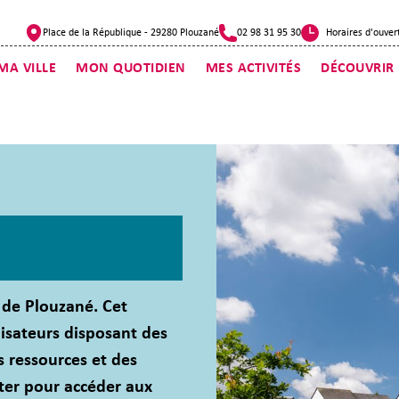
Place de la République - 29280 Plouzané
02 98 31 95 30
Horaires d'ouver
MA VILLE
MON QUOTIDIEN
MES ACTIVITÉS
DÉCOUVRIR
e de Plouzané. Cet
lisateurs disposant des
s ressources et des
cter pour accéder aux