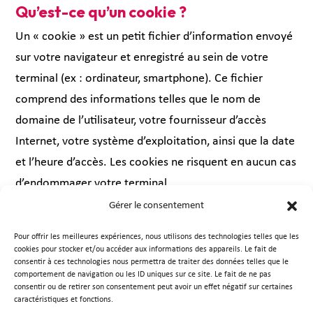
Qu’est-ce qu’un cookie ?
Un « cookie » est un petit fichier d’information envoyé
sur votre navigateur et enregistré au sein de votre
terminal (ex : ordinateur, smartphone). Ce fichier
comprend des informations telles que le nom de
domaine de l’utilisateur, votre fournisseur d’accès
Internet, votre système d’exploitation, ainsi que la date
et l’heure d’accès. Les cookies ne risquent en aucun cas
d’endommager votre terminal.
Gérer le consentement
Utilisation des cookies
Nous sommes susceptibles de recueillir et traiter les
Pour offrir les meilleures expériences, nous utilisons des technologies telles que les
cookies pour stocker et/ou accéder aux informations des appareils. Le fait de
informations concernant votre visite de ce site Web,
consentir à ces technologies nous permettra de traiter des données telles que le
comportement de navigation ou les ID uniques sur ce site. Le fait de ne pas
telles que les pages consultées, les recherches
consentir ou de retirer son consentement peut avoir un effet négatif sur certaines
effectuées, le site Web visité juste avant celui-ci ou
caractéristiques et fonctions.