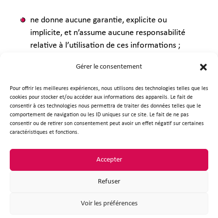
ne donne aucune garantie, explicite ou
implicite, et n’assume aucune responsabilité
relative à l’utilisation de ces informations ;
n’est pas responsable ni de l’exactitude, ni des
Gérer le consentement
erreurs, ni des omissions contenues sur ce site.
L’utilisateur est seul responsable de l’utilisation
Pour offrir les meilleures expériences, nous utilisons des technologies telles que les
de telles informations ;
cookies pour stocker et/ou accéder aux informations des appareils. Le fait de
consentir à ces technologies nous permettra de traiter des données telles que le
se réserve le droit de modifier à tout moment
comportement de navigation ou les ID uniques sur ce site. Le fait de ne pas
les présentes, notamment en actualisant ce
consentir ou de retirer son consentement peut avoir un effet négatif sur certaines
site ;
caractéristiques et fonctions.
ne pourra être tenu responsable pour quelque
dommage que ce soit tant direct qu’indirect,
Accepter
résultant d’une information contenue sur ce
Refuser
site.
Voir les préférences
L’utilisateur s’engage à ne transmettre sur ce site