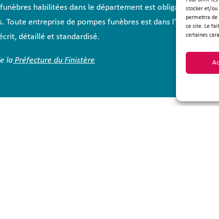
Pour offrir le
funèbres habilitées dans le département est obligatoirement
stocker et/ou
permettra de 
es. Toute entreprise de pompes funèbres est dans l’obligation d
ce site. Le fa
certaines cara
crit, détaillé et standardisé.
e la
Préfecture du Finistère
Ac
 Plouzané
Suivez-
épublique
Plouzané