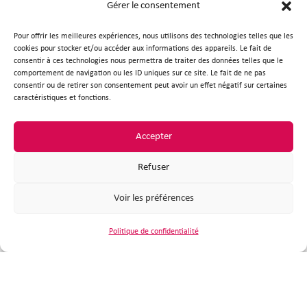
Gérer le consentement
8
Pour offrir les meilleures expériences, nous utilisons des technologies telles que les
cookies pour stocker et/ou accéder aux informations des appareils. Le fait de
km de chemin
consentir à ces technologies nous permettra de traiter des données telles que le
comportement de navigation ou les ID uniques sur ce site. Le fait de ne pas
consentir ou de retirer son consentement peut avoir un effet négatif sur certaines
caractéristiques et fonctions.
Accepter
Refuser
La légende de Bodonoù
Voir les préférences
En ce temps là, la peste ravageait notre pauvre
pays : les morts s’entassaient sur les morts, et
Politique de confidentialité
les survivants, craignant la contagion, n’osaient
les enterrer. De ce fait, tout commerce était
suspendu, les marchés n’avaient plus lieu et les