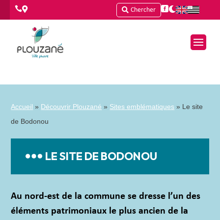




Chercher
Accueil
»
Découvrir Plouzané
»
Sites emblématiques
»
Le site
de Bodonou
LE SITE DE BODONOU
Au nord-est de la commune se dresse l’un des
éléments patrimoniaux le plus ancien de la