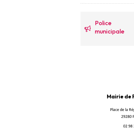
Police
municipale
Mairie de
Place de la R
29280 
02 98 