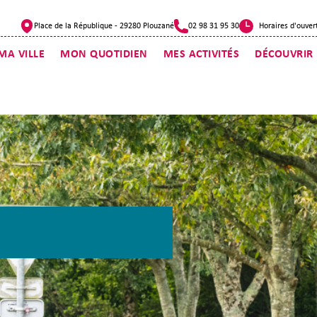
Place de la République - 29280 Plouzané
02 98 31 95 30
Horaires d'ouver
MA VILLE
MON QUOTIDIEN
MES ACTIVITÉS
DÉCOUVRIR