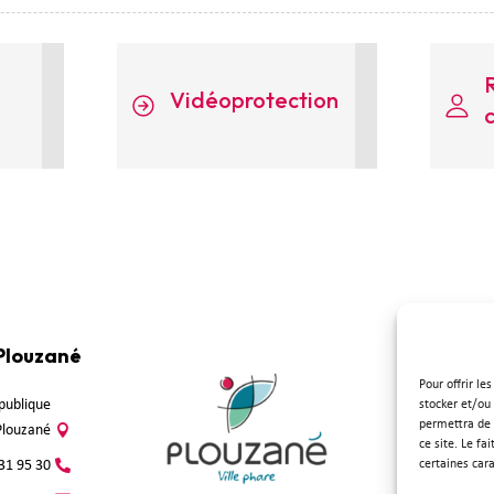
Vidéoprotection
 Plouzané
Suivez-
Pour offrir le
épublique
stocker et/ou
permettra de 
Plouzané
ce site. Le fa
31 95 30
certaines cara