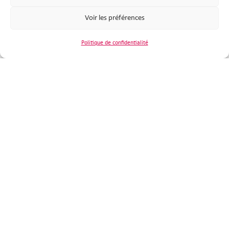
Voir les préférences
Politique de confidentialité
Mairie de Plouzané
Place de la République
29280 Plouzané
02 98 31 95 30
Nous contacter
Horaires d'ouverture