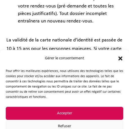
votre rendez-vous (pré-demande et toutes les
pièces justificatifs). Tout dossier incomplet
entraînera un nouveau rendez-vous.
La validité de la carte nationale d’identité est passée de
10 à 15 ans pour les personnes majeures. Si votre carte
d’identité a été délivrée entre le 02/01/2004 et le
Gérer le consentement
01/01/2014,la prolongation de 5 ans de la validité de
Pour offrir les meilleures expériences, nous utilisons des technologies telles que les
votre carte est automatique. Cette procédure ne
cookies pour stocker et/ou accéder aux informations des appareils. Le fait de
consentir à ces technologies nous permettra de traiter des données telles que le
s’applique pas si votre carte nationale d’identité vous a
comportement de navigation ou les ID uniques sur ce site. Le fait de ne pas
été délivrée durant votre minorité.
consentir ou de retirer son consentement peut avoir un effet négatif sur certaines
caractéristiques et fonctions.
Prendre rendez-vous
Accepter
Refuser