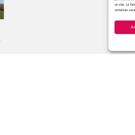
ce site. Le fa
certaines cara
Ac
 Plouzané
Suivez-
épublique
Plouzané
31 95 30
ontacter