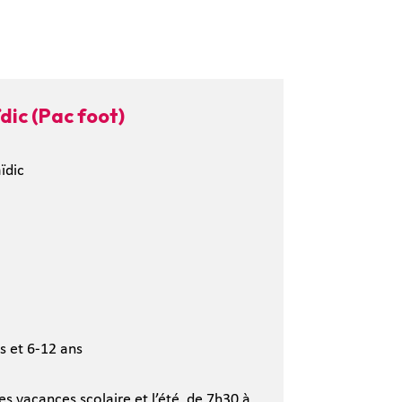
ic (Pac foot)
ïdic
ns et 6-12 ans
es vacances scolaire et l’été, de 7h30 à