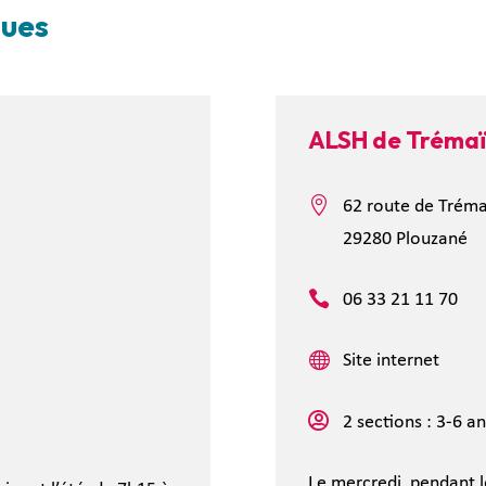
ques
ALSH de Trémaïd

62 route de Tréma
29280 Plouzané

06 33 21 11 70

Site internet

2 sections : 3-6 a
Le mercredi, pendant l