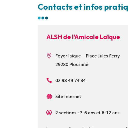
Contacts et infos prati
ALSH de l’Amicale Laïque

Foyer laïque – Place Jules Ferry
29280 Plouzané

02 98 49 74 34

Site Internet

2 sections : 3-6 ans et 6-12 ans