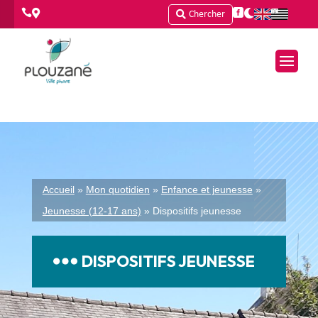




Chercher
Accueil
»
Mon quotidien
»
Enfance et jeunesse
»
Jeunesse (12-17 ans)
»
Dispositifs jeunesse
DISPOSITIFS JEUNESSE