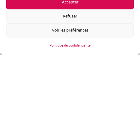
Accepter
Nous contacter
Refuser
Horaires d'ouverture
Voir les préférences
Politique de confidentialité
Suivez-nous
Plan du site
●
Mentions légales
●
Politique de confidentialité
●
Accessibilité
●
Extranet