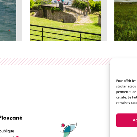
Pour offrir le
stocker et/ou
permettra de 
ce site. Le fa
certaines cara
 Plouzané
Suivez-
Ac
épublique