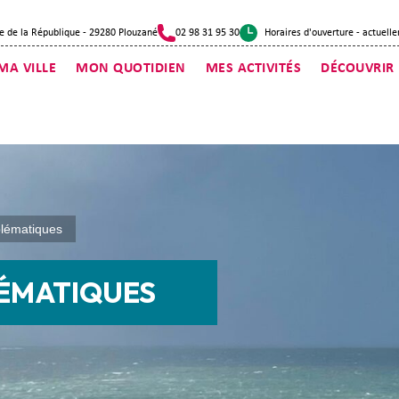
e de la République - 29280 Plouzané
02 98 31 95 30
Horaires d'ouverture
- actuelle
MA VILLE
MON QUOTIDIEN
MES ACTIVITÉS
DÉCOUVRIR
blématiques
LÉMATIQUES