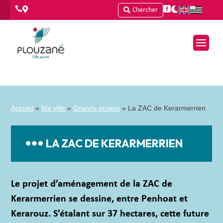




Chercher
Accueil
»
Ma ville
»
Grands projets
»
La ZAC de Kerarmerrien
LA ZAC DE KERARMERRIEN
Le projet d’aménagement de la ZAC de
Kerarmerrien se dessine, entre Penhoat et
Kerarouz. S’étalant sur 37 hectares, cette future