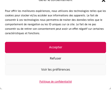
Gérer le consentement
l’organisation de Plouzané. Malgré sa fonction
Pour offrir les meilleures expériences, nous utilisons des technologies telles que les
administrative et culturelle, elle peine
cookies pour stocker et/ou accéder aux informations des appareils. Le fait de
consentir à ces technologies nous permettra de traiter des données telles que le
aujourd’hui à s’affirmer comme un véritable
comportement de navigation ou les ID uniques sur ce site. Le fait de ne pas
centre-ville, nécessitant de poser un regard
consentir ou de retirer son consentement peut avoir un effet négatif sur certaines
caractéristiques et fonctions.
prospectif sur son renouvellement. Une étude
a ainsi été menée courant 2024, en partenariat
Accepter
avec Brest métropole, pour poser un nouveau
regard sur cette centralité.
Refuser
Voir les préférences
Avec une offre de logements diversifiée
répondant aux attentes des Plouzanéens, la
Politique de confidentialité
fonction « habitat » constitue un véritable
atout à Castel Nevez. Le projet de la ZAC de
Kerarmerrien et la création, à terme, de 700
logements, viendra compléter et renforcer