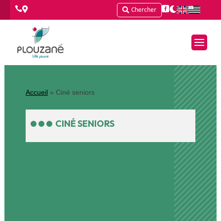




Chercher
Accueil
»
Ciné seniors
CINÉ SENIORS