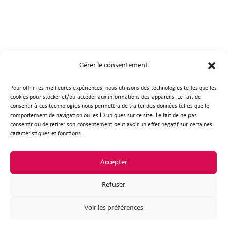
Gérer le consentement
Mairie de Plouzané
Pour offrir les meilleures expériences, nous utilisons des technologies telles que les
cookies pour stocker et/ou accéder aux informations des appareils. Le fait de
Place de la République
consentir à ces technologies nous permettra de traiter des données telles que le
29280 Plouzané
comportement de navigation ou les ID uniques sur ce site. Le fait de ne pas
consentir ou de retirer son consentement peut avoir un effet négatif sur certaines
02 98 31 95 30
caractéristiques et fonctions.
Nous contacter
Horaires d'ouverture
Accepter
Refuser
Voir les préférences
Suivez-nous