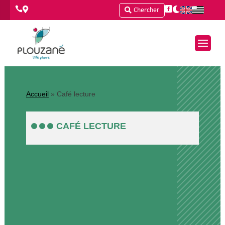




Chercher
Accueil
»
Café lecture
CAFÉ LECTURE