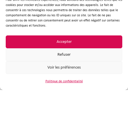
Pour offrir les meilleures expériences, nous utilisons des technologies telles que les
redécouvrir un métier aujourd’hui oublié, celui
cookies pour stocker et/ou accéder aux informations des appareils. Le fait de
consentir à ces technologies nous permettra de traiter des données telles que le
de gérant de cabine téléphonique. Les registres
comportement de navigation ou les ID uniques sur ce site. Le fait de ne pas
consentir ou de retirer son consentement peut avoir un effet négatif sur certaines
de délibérations et d’arrêtés du Maire ont
caractéristiques et fonctions.
permis de retracer l’histoire de ce métier à
Plouzané : c’est en 1924 que la décision
Accepter
d’installer une cabine téléphonique publique à
Refuser
La Trinité a été prise par le conseil municipal
pour répondre à une demande d’un
Voir les préférences
restaurateur de la commune.
Politique de confidentialité
En 1947, la cabine a été transférée au Bourg.
Installée dans le bâtiment de l’agence postale,
toute personne souhaitant téléphoner pouvait
s’y présenter : la gérante appelait le central
téléphonique, une opératrice demandait le